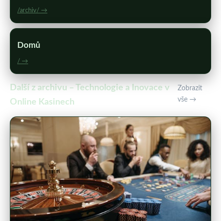
/archiv/ →
Domů
/ →
Další z archivu – Technologie a Inovace v
Zobrazit
vše →
Online Kasinech