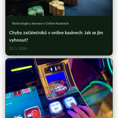
Technologie a Inovace v Online Kasinech
Chyby začátečníků v online kasinech: Jak se jim
vyhnout?
25. 1. 2026