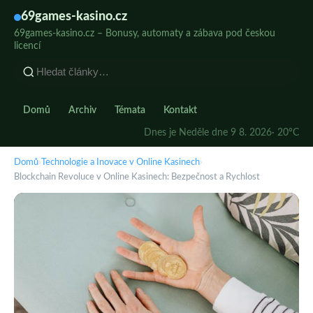
69games-kasino.cz
69games-kasino.cz – Bonusy, automaty a zábava pod českou
licencí
Domů
Archiv
Témata
Kontakt
Dnes je Neděle dne 9 8. 2026
· 20°C
Domů
›
Technologie a Inovace v Online Kasinech
›
Blockchain Revoluce v Online Kasinech: Bezpečnost a Rychlost