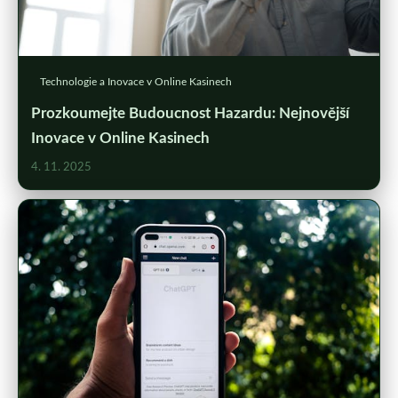
Technologie a Inovace v Online Kasinech
Prozkoumejte Budoucnost Hazardu: Nejnovější
Inovace v Online Kasinech
4. 11. 2025