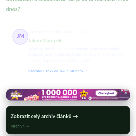
dnes?
technologie a mobilní kasina
25 článků
JM
Jakub Mareček
Jakub se specializuje na technologie a inovace v online
kasinech, včetně mobilních aplikací a různých platebních
metod pro pohodlnější zážitek hráčů.
Všechny články od Jakub Mareček →
Zobrazit celý archiv článků →
/archiv/ →