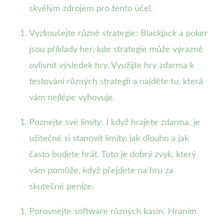
skvělým zdrojem pro tento účel.
Vyzkoušejte různé strategie: Blackjack a poker
jsou příklady her, kde strategie může výrazně
ovlivnit výsledek hry. Využijte hry zdarma k
testování různých strategií a najděte tu, která
vám nejlépe vyhovuje.
Poznejte své limity: I když hrajete zdarma, je
užitečné si stanovit limity, jak dlouho a jak
často budete hrát. Toto je dobrý zvyk, který
vám pomůže, když přejdete na hru za
skutečné peníze.
Porovnejte software různých kasin: Hraním