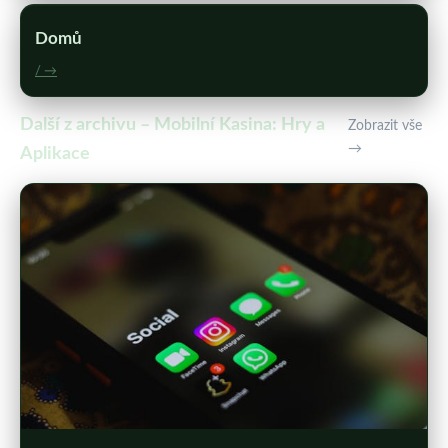
Domů
/ →
Další z archivu – Mobilní Kasina: Hry a
Zobrazit vše
→
Aplikace