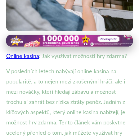
Mobilní Kasina: Hry a Aplikace
Jak Hrát v Online Kasinech
Online kasina
: Jak využívat možnosti hry zdarma?
Zdarma: Průvodce pro Nováčky i
V posledních letech nabývají online kasina na
Zkušené
popularitě, a to nejen mezi zkušenými hráči, ale i
mezi nováčky, kteří hledají zábavu a možnost
15. 1. 2026
· 4 min čtení · Autor: Jakub Mareček
trochu si zahrát bez rizika ztráty peněz. Jedním z
klíčových aspektů, který online kasina nabízejí, je
možnost hry zdarma. Tento článek vám poskytne
ucelený přehled o tom, jak můžete využívat hry