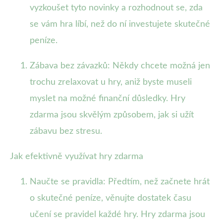
vyzkoušet tyto novinky a rozhodnout se, zda
se vám hra líbí, než do ní investujete skutečné
peníze.
Zábava bez závazků: Někdy chcete možná jen
trochu zrelaxovat u hry, aniž byste museli
myslet na možné finanční důsledky. Hry
zdarma jsou skvělým způsobem, jak si užít
zábavu bez stresu.
Jak efektivně využívat hry zdarma
Naučte se pravidla: Předtím, než začnete hrát
o skutečné peníze, věnujte dostatek času
učení se pravidel každé hry. Hry zdarma jsou