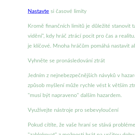
Nastavte
si časové limity
Kromě finančních limitů je důležité stanovit
vidění", kdy hráč ztrácí pocit pro čas a real
je klíčové. Mnoha hráčům pomáhá nastavit ala
Vyhněte se pronásledování ztrát
Jedním z nejnebezpečnějších návyků v hazardní
způsob myšlení může rychle vést k větším ztrá
"musí být napraveno" dalším hazardem.
Využívejte nástroje pro sebevyloučení
Pokud cítíte, že vaše hraní se stává problé