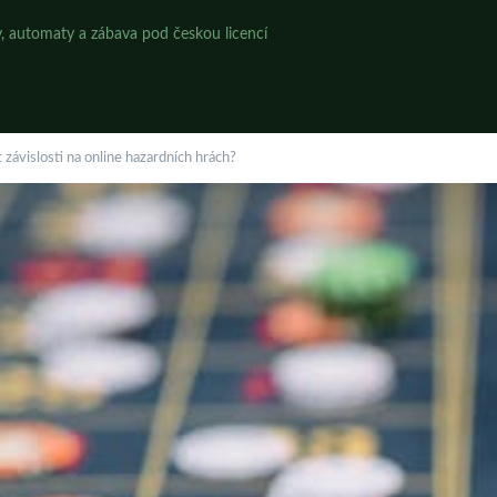
, automaty a zábava pod českou licencí
t závislosti na online hazardních hrách?