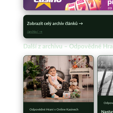
Zobrazit celý archiv článků →
/archiv/ →
Další z archivu – Odpovědné Hra
Odpově
Odpovědné Hraní v Online Kasinech
Nastav