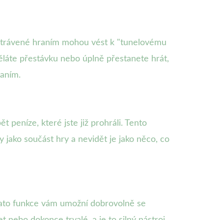
ny strávené hraním mohou vést k "tunelovému
uděláte přestávku nebo úplně přestanete hrát,
raním.
peníze, které jste již prohráli. Tento
y jako součást hry a nevidět je jako něco, co
 Tato funkce vám umožní dobrovolně se