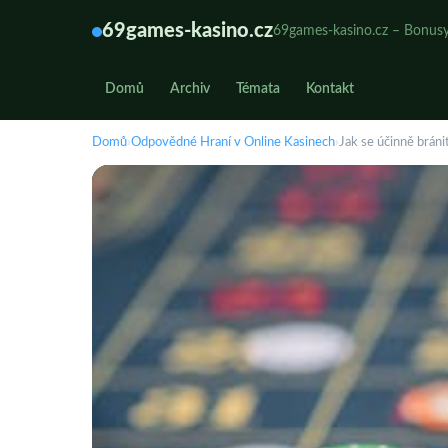
69games-kasino.cz
69games-kasino.cz – Bonusy
Domů
Archiv
Témata
Kontakt
Domů
›
Odpovědné Hraní v Online Kasinech
›
Jak se účinně bráni