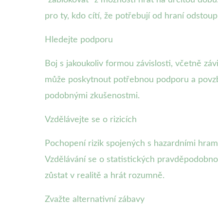
"zablokovat" z možnosti hrát na určitou dobu
pro ty, kdo cítí, že potřebují od hraní odstou
Hledejte podporu
Boj s jakoukoliv formou závislosti, včetně zá
může poskytnout potřebnou podporu a povzbuzen
podobnými zkušenostmi.
Vzdělávejte se o rizicích
Pochopení rizik spojených s hazardními hram
Vzdělávání se o statistických pravděpodobno
zůstat v realitě a hrát rozumně.
Zvažte alternativní zábavy