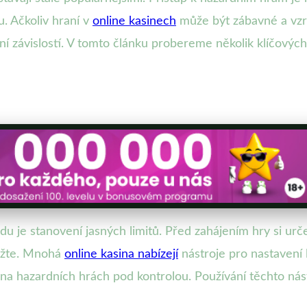
. Ačkoliv hraní v
online kasinech
může být zábavné a vzru
iální závislostí. V tomto článku probereme několik klíčový
du je stanovení jasných limitů. Před zahájením hry si urč
držte. Mnohá
online kasina nabízejí
nástroje pro nastavení l
 na hazardních hrách pod kontrolou. Používání těchto n