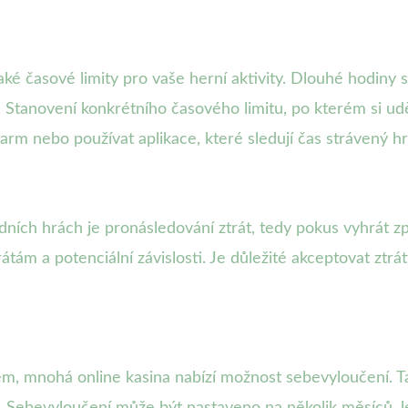
 také časové limity pro vaše herní aktivity. Dlouhé hodi
itu. Stanovení konkrétního časového limitu, po kterém si 
rm nebo používat aplikace, které sledují čas strávený h
ch hrách je pronásledování ztrát, tedy pokus vyhrát zpět 
tám a potenciální závislosti. Je důležité akceptovat ztrát
mem, mnohá online kasina nabízí možnost sebevyloučení.