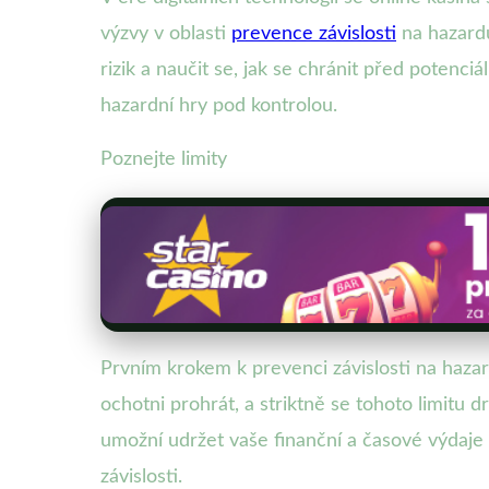
výzvy v oblasti
prevence závislosti
na hazardu
rizik a naučit se, jak se chránit před potenc
hazardní hry pod kontrolou.
Poznejte limity
Prvním krokem k prevenci závislosti na hazar
ochotni prohrát, a striktně se tohoto limitu 
umožní udržet vaše finanční a časové výdaje
závislosti.