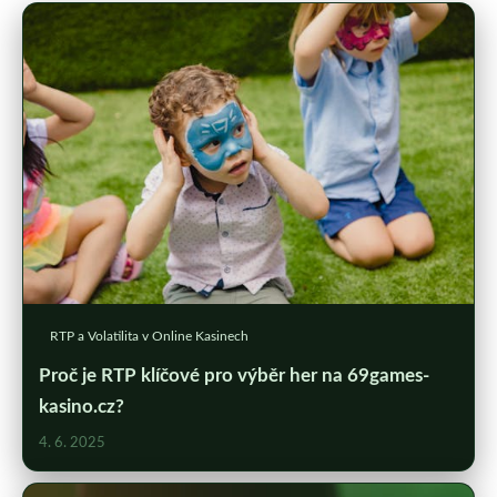
RTP a Volatilita v Online Kasinech
Proč je RTP klíčové pro výběr her na 69games-
kasino.cz?
4. 6. 2025