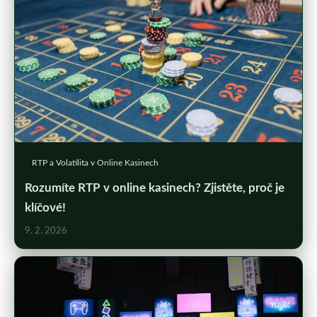
RTP a Volatilita v Online Kasinech
Rozumíte RTP v online kasinech? Zjistěte, proč je
klíčové!
9. 2. 2026