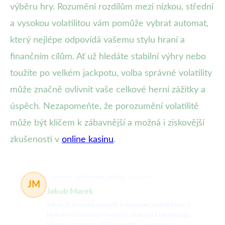
výběru hry. Rozumění rozdílům mezi nízkou, střední
a vysokou volatilitou vám pomůže vybrat automat,
který nejlépe odpovídá vašemu stylu hraní a
finančním cílům. Ať už hledáte stabilní výhry nebo
toužíte po velkém jackpotu, volba správné volatility
může značně ovlivnit vaše celkové herní zážitky a
úspěch. Nezapomeňte, že porozumění volatilitě
může být klíčem k zábavnější a možná i ziskovější
zkušenosti v
online kasinu
.
strategie, technologie, analýza
26 článků
JM
Jakub Marek
Jakub je zkušený analytik a nadšenec online kasin s
hlubokými znalostmi herních strategií a technologií.