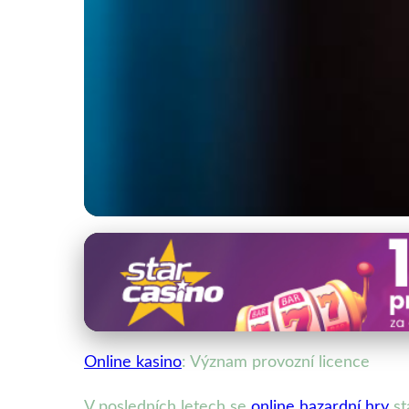
Bezpečnost a Regulace Online Kasin
Proč je Provozní Li
11. 2. 2026
· 4 min čtení · Autor: Petra Štěpánová
Online kasino
: Význam provozní licence
V posledních letech se
online hazardní hry
st