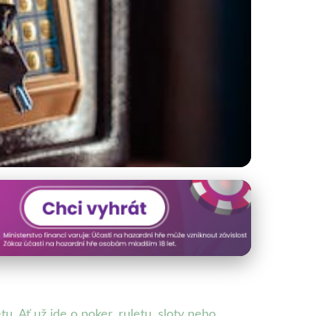
 Online Kasino?
u. Ať už jde o poker, ruletu, sloty nebo