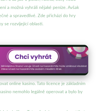
rušení a možná vyhráli nějaké peníze. Avšak
zpečné a spravedlivé. Zde přichází do hry
se rozvíjející oblasti.
vat online kasino. Tato licence je základním
 kasino nemohlo legálně operovat a bylo by