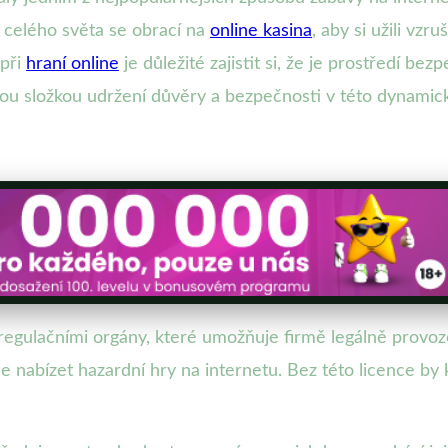
z celého světa se obrací na
online kasina
, aby si užili vz
 při
hraní online
je důležité zajistit si, že je prostředí be
vou složkou udržení důvěry a bezpečnosti v této dynamicky 
 regulačními orgány, které umožňuje firmě legálně provozo
e nabízet hazardní hry na internetu. Bez této licence by