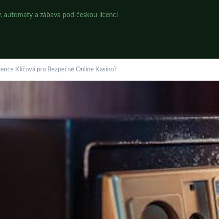
, automaty a zábava pod českou licencí
icence Klíčová pro Bezpečné Online Kasino?