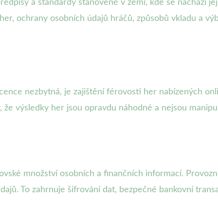
předpisy a standardy stanovené v zemi, kde se nachází jej
 her, ochrany osobních údajů hráčů, způsobů vkladu a v
icence nezbytná, je zajištění férovosti her nabízených on
ily, že výsledky her jsou opravdu náhodné a nejsou manipu
ovské množství osobních a finančních informací. Provozní 
ajů. To zahrnuje šifrování dat, bezpečné bankovní transa