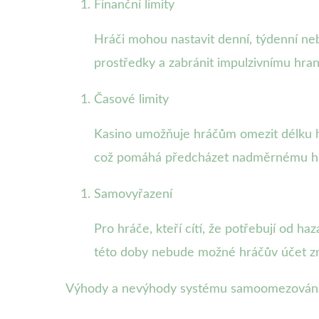
Finanční limity
Hráči mohou nastavit denní, týdenní neb
prostředky a zabránit impulzivnímu hran
Časové limity
Kasino umožňuje hráčům omezit délku he
což pomáhá předcházet nadměrnému hr
Samovyřazení
Pro hráče, kteří cítí, že potřebují od
této doby nebude možné hráčův účet zn
Výhody a nevýhody systému samoomezování