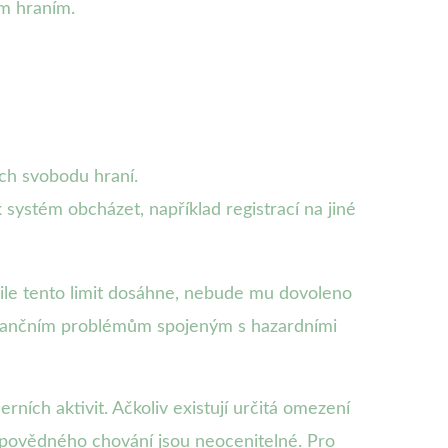
m hraním.
ich svobodu hraní.
 systém obcházet, například registrací na jiné
kmile tento limit dosáhne, nebude mu dovoleno
inančním problémům spojeným s hazardními
ích aktivit. Ačkoliv existují určitá omezení
dpovědného chování jsou neocenitelné. Pro