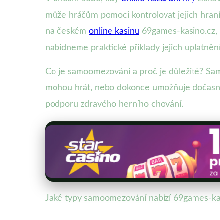
může hráčům pomoci kontrolovat jejich hran
na českém
online kasinu
69games-kasino.cz, 
nabídneme praktické příklady jejich uplatnění
Co je samoomezování a proč je důležité? Samo
mohou hrát, nebo dokonce umožňuje dočasné n
podporu zdravého herního chování.
Jaké typy samoomezování nabízí 69games-ka