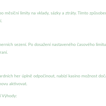
o měsíční limity na vklady, sázky a ztráty. Tímto způso
í.
rních sezení. Po dosažení nastaveného časového limitu 
aní.
 hazardních her úplně odpočinout, nabízí kasino možnost 
ovu aktivovat.
 Výhody: