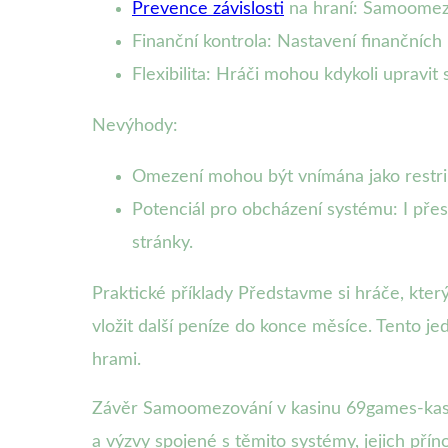
Prevence závislosti
na hraní: Samoomezo
Finanční kontrola: Nastavení finančních
Flexibilita: Hráči mohou kdykoli upravit
Nevýhody:
Omezení mohou být vnímána jako restrikt
Potenciál pro obcházení systému: I přes 
stránky.
Praktické příklady Představme si hráče, který
vložit další peníze do konce měsíce. Tento
hrami.
Závěr Samoomezování v kasinu 69games-kasino.
a výzvy spojené s těmito systémy, jejich př