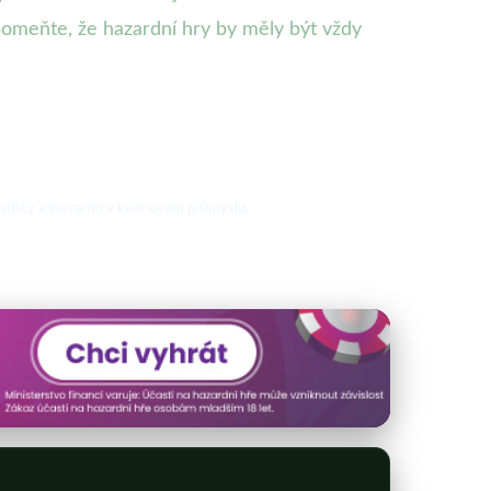
pomeňte, že hazardní hry by měly být vždy
latility a inovacím v kasinovém průmyslu.