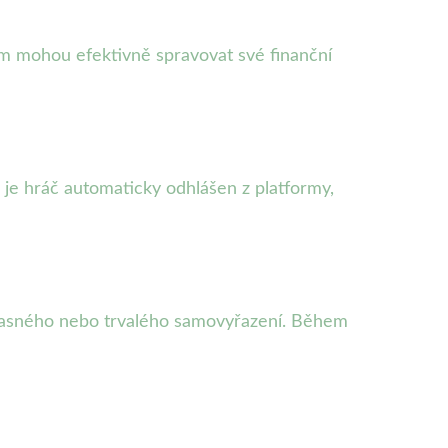
bem mohou efektivně spravovat své finanční
je hráč automaticky odhlášen z platformy,
dočasného nebo trvalého samovyřazení. Během