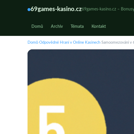
69games-kasino.cz
69games-kasino.cz – Bonusy
Domů
Archiv
Témata
Kontakt
Domů
›
Odpovědné Hraní v Online Kasinech
›
Samoomezování v 6