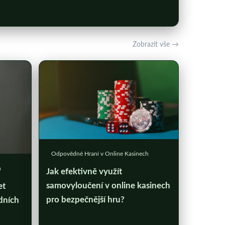
Zobrazit vše →
Odpovědné Hraní v Online Kasinech
h
Jak efektivně využít
samovyloučení v online kasinech
et
pro bezpečnější hru?
dních