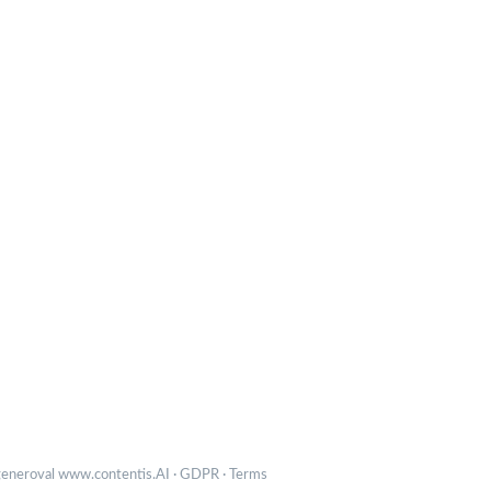
generoval
www.contentis.AI
·
GDPR
·
Terms