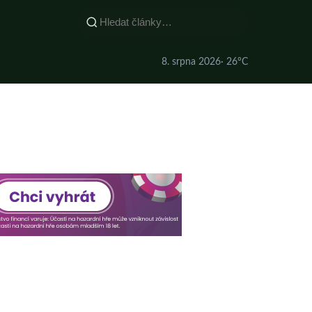
8. srpna 2026
· 26°C