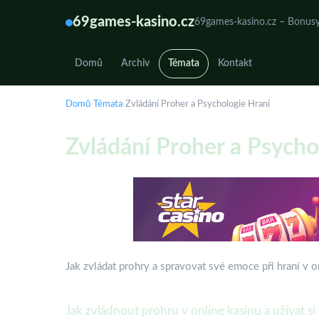
69games-kasino.cz
69games-kasino.cz – Bonusy
Domů
Archiv
Témata
Kontakt
Domů
›
Témata
›
Zvládání Proher a Psychologie Hraní
Zvládání Proher a Psycho
Jak zvládat prohry a spravovat své emoce při hraní v on
Jak zvládnout prohru v online kasinu a užívat si