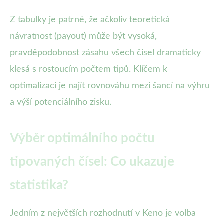
Z tabulky je patrné, že ačkoliv teoretická
návratnost (payout) může být vysoká,
pravděpodobnost zásahu všech čísel dramaticky
klesá s rostoucím počtem tipů. Klíčem k
optimalizaci je najít rovnováhu mezi šancí na výhru
a výší potenciálního zisku.
Výběr optimálního počtu
tipovaných čísel: Co ukazuje
statistika?
Jedním z největších rozhodnutí v Keno je volba