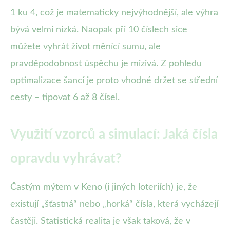
1 ku 4, což je matematicky nejvýhodnější, ale výhra
bývá velmi nízká. Naopak při 10 číslech sice
můžete vyhrát život měnící sumu, ale
pravděpodobnost úspěchu je mizivá. Z pohledu
optimalizace šancí je proto vhodné držet se střední
cesty – tipovat 6 až 8 čísel.
Využití vzorců a simulací: Jaká čísla
opravdu vyhrávat?
Častým mýtem v Keno (i jiných loteriích) je, že
existují „šťastná“ nebo „horká“ čísla, která vycházejí
častěji. Statistická realita je však taková, že v