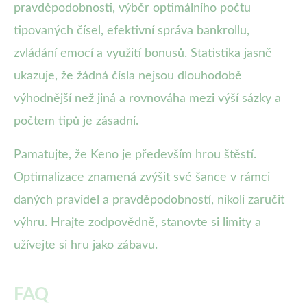
pravděpodobnosti, výběr optimálního počtu
tipovaných čísel, efektivní správa bankrollu,
zvládání emocí a využití bonusů. Statistika jasně
ukazuje, že žádná čísla nejsou dlouhodobě
výhodnější než jiná a rovnováha mezi výší sázky a
počtem tipů je zásadní.
Pamatujte, že Keno je především hrou štěstí.
Optimalizace znamená zvýšit své šance v rámci
daných pravidel a pravděpodobností, nikoli zaručit
výhru. Hrajte zodpovědně, stanovte si limity a
užívejte si hru jako zábavu.
FAQ