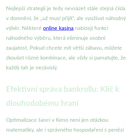
Nejlepší strategií je tedy nevsázet stále stejná čísla
v domnění, že „už musí přijít“, ale využívat náhodný
výběr. Některé
online kasina
nabízejí funkci
náhodného výběru, která eliminuje osobní
zaujatost. Pokud chcete mít větší zábavu, můžete
zkoušet různé kombinace, ale vždy si pamatujte, že
každý tah je nezávislý.
Efektivní správa bankrollu: Klíč k
dlouhodobému hraní
Optimalizace šancí v Keno není jen otázkou
matematiky, ale i správného hospodaření s penězi