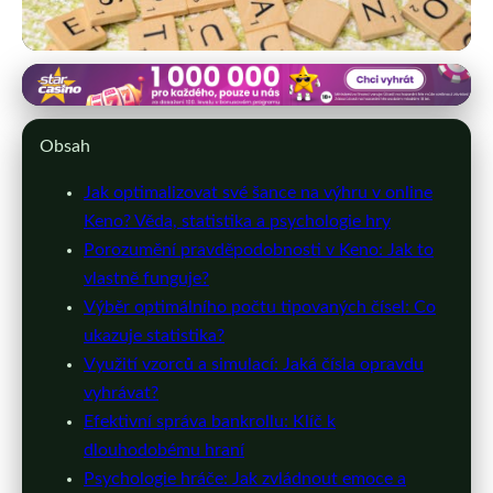
69games-kasino.cz
Vědecký pohled na zvyšování
Obsah
šancí ve hře online Keno
Jak optimalizovat své šance na výhru v online
Keno? Věda, statistika a psychologie hry
13. 3. 2026
· 10 min čtení · Autor: Milan Jindra
Porozumění pravděpodobnosti v Keno: Jak to
vlastně funguje?
Výběr optimálního počtu tipovaných čísel: Co
ukazuje statistika?
Využití vzorců a simulací: Jaká čísla opravdu
vyhrávat?
Efektivní správa bankrollu: Klíč k
dlouhodobému hraní
Psychologie hráče: Jak zvládnout emoce a