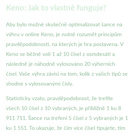
Keno: Jak to vlastně funguje?
Aby bylo možné skutečně optimalizovat šance na
výhru v online Keno, je nutné rozumět principům
pravděpodobnosti, na kterých je hra postavena. V
Keno se běžně volí 1 až 10 čísel z osmdesáti a
následně je náhodně vylosováno 20 výherních
čísel. Vaše výhra závisí na tom, kolik z vašich tipů se
shodne s vylosovanými čísly.
Statisticky vzato, pravděpodobnost, že trefíte
všech 10 čísel z 10 vybraných, je přibližně 1 ku 8
911 711. Šance na trefení 5 čísel z 5 vybraných je 1
ku 1 551. To ukazuje, že čím více čísel tipujete, tím