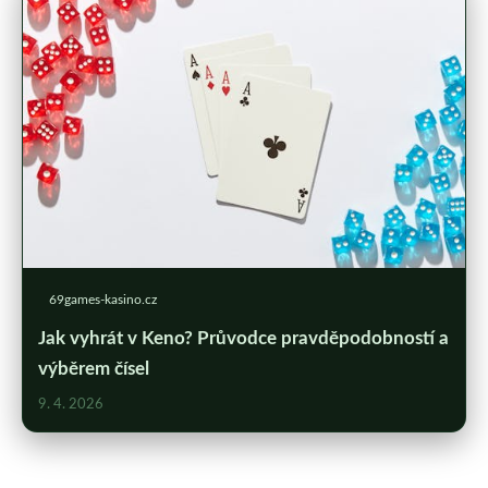
69games-kasino.cz
Jak vyhrát v Keno? Průvodce pravděpodobností a
výběrem čísel
9. 4. 2026