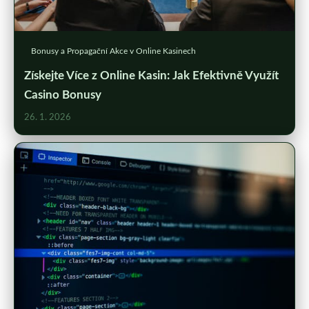
Bonusy a Propagační Akce v Online Kasinech
Získejte Více z Online Kasin: Jak Efektivně Využít
Casino Bonusy
26. 1. 2026