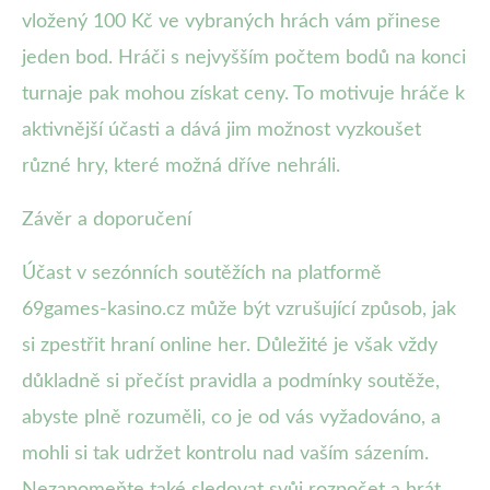
vložený 100 Kč ve vybraných hrách vám přinese
jeden bod. Hráči s nejvyšším počtem bodů na konci
turnaje pak mohou získat ceny. To motivuje hráče k
aktivnější účasti a dává jim možnost vyzkoušet
různé hry, které možná dříve nehráli.
Závěr a doporučení
Účast v sezónních soutěžích na platformě
69games-kasino.cz může být vzrušující způsob, jak
si zpestřit hraní online her. Důležité je však vždy
důkladně si přečíst pravidla a podmínky soutěže,
abyste plně rozuměli, co je od vás vyžadováno, a
mohli si tak udržet kontrolu nad vaším sázením.