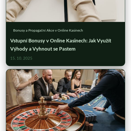
Bonusy a Propagační Akce v Online Kasinech
Vstupní Bonusy v Online Kasinech: Jak Využít
Výhody a Vyhnout se Pastem
15. 10. 2025