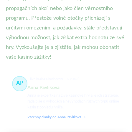
propagačních akcí, nebo jako člen věrnostního
programu. Přestože volné otočky přicházejí s
určitými omezeními a požadavky, stále představují
výhodnou možnost, jak získat extra hodnotu ze své
hry. Vyzkoušejte je a zjistěte, jak mohou obohatit
vaše kasino zážitky!
live kasina a hodnocení
39 článků
AP
Anna Pavlíková
Anna je expertka na živé kasinové hry a jejich strategie,
ráda píše o výhodách a nevýhodách různých typů online
kasin z pohledu hráče.
Všechny články od Anna Pavlíková →