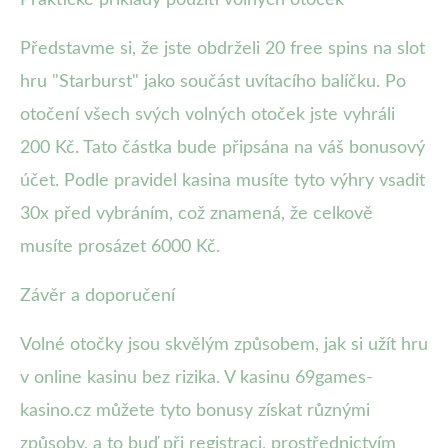
Představme si, že jste obdrželi 20 free spins na slot
hru "Starburst" jako součást uvítacího balíčku. Po
otočení všech svých volných otoček jste vyhráli
200 Kč. Tato částka bude připsána na váš bonusový
účet. Podle pravidel kasina musíte tyto výhry vsadit
30x před vybráním, což znamená, že celkově
musíte prosázet 6000 Kč.
Závěr a doporučení
Volné otočky jsou skvělým způsobem, jak si užít hru
v online kasinu bez rizika. V kasinu 69games-
kasino.cz můžete tyto bonusy získat různými
způsoby, a to buď při registraci, prostřednictvím