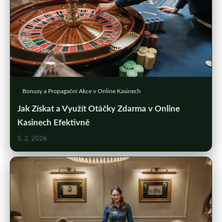
Bonusy a Propagační Akce v Online Kasinech
Jak Získat a Využít Otáčky Zdarma v Online
Kasinech Efektivně
5. 2. 2026