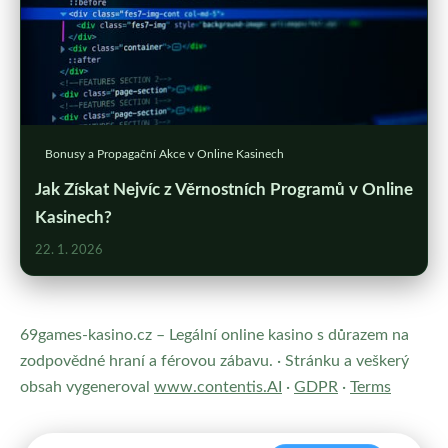
Bonusy a Propagační Akce v Online Kasinech
Jak Získat Nejvíc z Věrnostních Programů v Online
Kasinech?
22. 1. 2026
69games-kasino.cz – Legální online kasino s důrazem na
zodpovědné hraní a férovou zábavu. · Stránku a veškerý
obsah vygeneroval
www.contentis.AI
·
GDPR
·
Terms