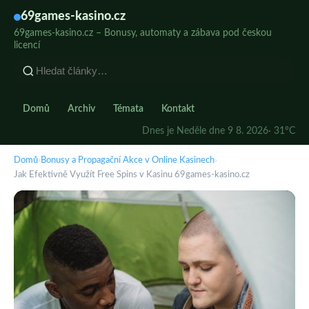
69games-kasino.cz
69games-kasino.cz – Bonusy, automaty a zábava pod českou
licencí
Domů
Archiv
Témata
Kontakt
Dnes je Neděle dne 9 8. 2026
· 31°C
Domů
›
Bonusy a Propagační Akce v Online Kasinech
›
Jak Efektivně Využít Free Spins v Kasinu 69games-kasino.cz