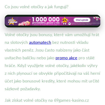
Co jsou volné otočky a jak fungují?
Volné otočky jsou bonusy, které vám umožňují hrát
na slotových
automatech
bez nutnosti vkladu
vlastních peněz. Jsou často nabízeny jako část
uvítacího balíčku nebo jako
promo akce
pro stálé
hráče. Když využijete volné otočky, jakékoliv výhry
z nich plynoucí se obvykle připočítávají na váš herní
účet jako bonusové kredity, které mohou mít určité
sázkové požadavky.
Jak získat volné otočky na 69games-kasino.cz