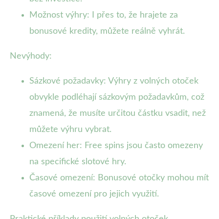
Možnost výhry: I přes to, že hrajete za
bonusové kredity, můžete reálně vyhrát.
Nevýhody:
Sázkové požadavky: Výhry z volných otoček
obvykle podléhají sázkovým požadavkům, což
znamená, že musíte určitou částku vsadit, než
můžete výhru vybrat.
Omezení her: Free spins jsou často omezeny
na specifické slotové hry.
Časové omezení: Bonusové otočky mohou mít
časové omezení pro jejich využití.
Praktické příklady použití volných otoček