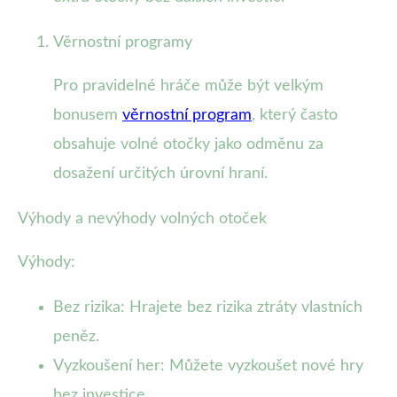
Věrnostní programy
Pro pravidelné hráče může být velkým
bonusem
věrnostní program
, který často
obsahuje volné otočky jako odměnu za
dosažení určitých úrovní hraní.
Výhody a nevýhody volných otoček
Výhody:
Bez rizika: Hrajete bez rizika ztráty vlastních
peněz.
Vyzkoušení her: Můžete vyzkoušet nové hry
bez investice.