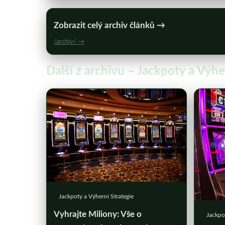
Zobrazit celý archiv článků →
/archiv/ →
Další z archivu – Jackpoty a Výhe
Jackpoty a Výherní Strategie
Vyhrajte Miliony: Vše o
Jackpot