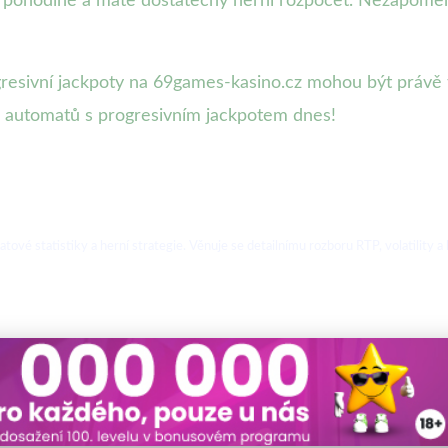
e pohodlně a máte dostatečný herní rozpočet. Nezapomeň
resivní jackpoty na 69games-kasino.cz mohou být právě to
 automatů s progresivním jackpotem dnes!
datové statistiky a herní strategie. Věnuje se detailnímu rozboru RTP, volatility 