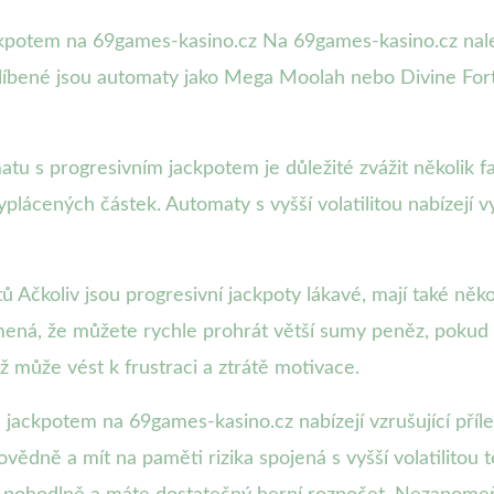
ckpotem na 69games-kasino.cz Na 69games-kasino.cz nale
blíbené jsou automaty jako Mega Moolah nebo Divine For
 s progresivním jackpotem je důležité zvážit několik fakt
vyplácených částek. Automaty s vyšší volatilitou nabízejí 
ů Ačkoliv jsou progresivní jackpoty lákavé, mají také něk
namená, že můžete rychle prohrát větší sumy peněz, pokud 
ž může vést k frustraci a ztrátě motivace.
ackpotem na 69games-kasino.cz nabízejí vzrušující přílež
ovědně a mít na paměti rizika spojená s vyšší volatilitou