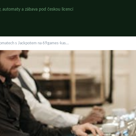
, automaty a zábava pod českou licencí
utomatech s Jackpotem na 69games-kas…