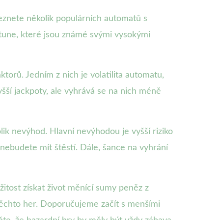
znete několik populárních automatů s
tune, které jsou známé svými vysokými
orů. Jedním z nich je volatilita automatu,
vyšší jackpoty, ale vyhrává se na nich méně
olik nevýhod. Hlavní nevýhodou je vyšší riziko
nebudete mít štěstí. Dále, šance na vyhrání
itost získat život měnící sumy peněz z
 těchto her. Doporučujeme začít s menšími