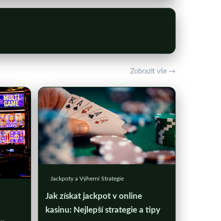
Zobrazit vše →
Jackpoty a Výherní Strategie
Jak získat jackpot v online
kasinu: Nejlepší strategie a tipy