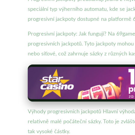
speciální typ výherního automatu, kde se jac
progresivní jackpoty dostupné na platformě 6
Progresivní jackpoty: Jak fungují? Na 69game
progresivních jackpotů. Tyto jackpoty mohou 
nebo síťové, což zahrnuje sázky z různých 
Výhody progresivních jackpotů Hlavní výhoda 
relativně malé počáteční sázky. Toto je zvláště
tak vysoké částky.