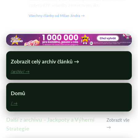
rozboru RTP, volatility a bonusových akcí.
Všechny články od Milan Jindra →
Zobrazit celý archiv článků →
/archiv/ →
Domů
/ →
Další z archivu – Jackpoty a Výherní
Zobrazit vše
→
Strategie