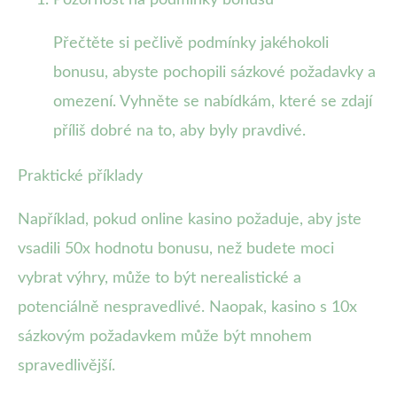
Přečtěte si pečlivě podmínky jakéhokoli
bonusu, abyste pochopili sázkové požadavky a
omezení. Vyhněte se nabídkám, které se zdají
příliš dobré na to, aby byly pravdivé.
Praktické příklady
Například, pokud online kasino požaduje, aby jste
vsadili 50x hodnotu bonusu, než budete moci
vybrat výhry, může to být nerealistické a
potenciálně nespravedlivé. Naopak, kasino s 10x
sázkovým požadavkem může být mnohem
spravedlivější.