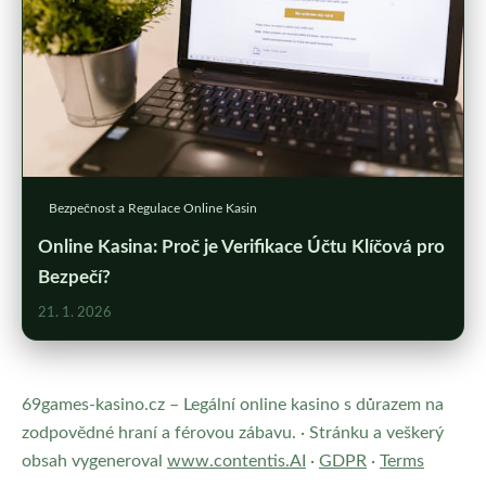
Bezpečnost a Regulace Online Kasin
Online Kasina: Proč je Verifikace Účtu Klíčová pro
Bezpečí?
21. 1. 2026
69games-kasino.cz – Legální online kasino s důrazem na
zodpovědné hraní a férovou zábavu. · Stránku a veškerý
obsah vygeneroval
www.contentis.AI
·
GDPR
·
Terms