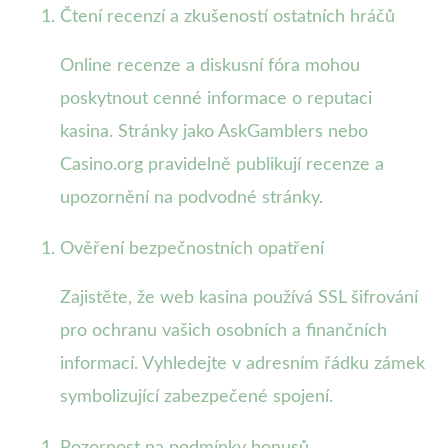
Čtení recenzí a zkušeností ostatních hráčů
Online recenze a diskusní fóra mohou
poskytnout cenné informace o reputaci
kasina. Stránky jako AskGamblers nebo
Casino.org pravidelně publikují recenze a
upozornění na podvodné stránky.
Ověření bezpečnostních opatření
Zajistěte, že web kasina používá SSL šifrování
pro ochranu vašich osobních a finančních
informací. Vyhledejte v adresním řádku zámek
symbolizující zabezpečené spojení.
Pozornost na podmínky bonusů