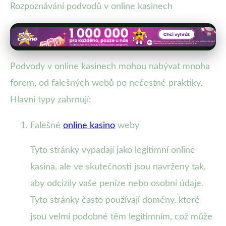
Rozpoznávání podvodů v online kasinech
Podvody v online kasinech mohou nabývat mnoha
forem, od falešných webů po nečestné praktiky.
Hlavní typy zahrnují:
Falešné
online kasino
weby
Tyto stránky vypadají jako legitimní online
kasina, ale ve skutečnosti jsou navrženy tak,
aby odcizily vaše peníze nebo osobní údaje.
Tyto stránky často používají domény, které
jsou velmi podobné těm legitimním, což může