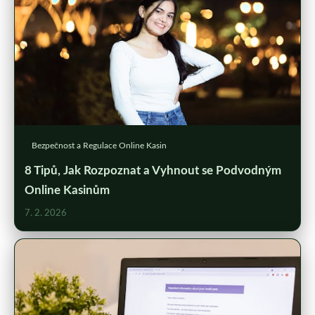
Bezpečnost a Regulace Online Kasin
8 Tipů, Jak Rozpoznat a Vyhnout se Podvodným
Online Kasinům
7. 2. 2026