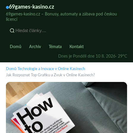
69games-kasino.cz
69games-kasino.cz – Bonusy, automaty a zábava pod českou
licencí
Domů
Archiv
Témata
Kontakt
Dnes je Pondělí dne 10 8. 2026
· 29°C
Domů
›
Technologie a Inovace v Online Kasinech
›
Jak Rozpoznat Top Grafiku a Zvuk v Online Kasinech?