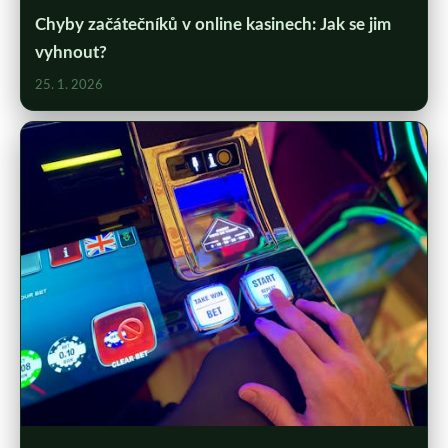
Chyby začátečníků v online kasinech: Jak se jim
vyhnout?
25. 1. 2026