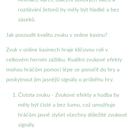
rozdávání žetonů by měly být hladké a bez
záseků.
Jak posoudit kvalitu zvuku v online kasinu?
Zvuk v online kasinech hraje klíčovou roli v
celkovém herním zážitku. Kvalitní zvukové efekty
mohou hráčům pomoci lépe se ponořit do hry a
poskytnout jim jasnější signály o průběhu hry.
Čistota zvuku - Zvukové efekty a hudba by
měly být čisté a bez šumu, což umožňuje
hráčům jasně slyšet všechny důležité zvukové
signály.