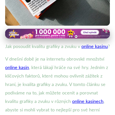
Technologie a Inovace v Online Kasinech
Jak Rozpoznat Top Grafiku a Zvuk
Jak posoudit kvalitu grafiky a zvuku v
online kasinu
?
v Online Kasinech?
V dnešní době je na internetu obrovské množství
18. 2. 2026
· 4 min čtení · Autor: Marek Veselý
online kasin
, která lákají hráče na své hry. Jedním z
klíčových faktorů, které mohou ovlivnit zážitek z
hraní, je kvalita grafiky a zvuku. V tomto článku se
podíváme na to, jak můžete ocenit a porovnat
kvalitu grafiky a zvuku v různých
online kasinech
,
abyste si mohli vybrat to nejlepší pro své herní