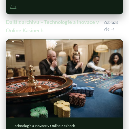
/ →
Další z archivu – Technologie a Inovace v
Zobrazit
vše →
Online Kasinech
Technologie a Inovace v Online Kasinech