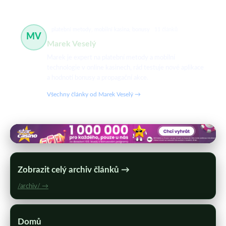
platební metody, mobilní kasina, bonusy
11 článků
MV
Marek Veselý
Marek je expert na platební metody a mobilní
technologie v online kasinech, rád testuje nové aplikace
a hodnotí bonusy a propagační akce.
Všechny články od Marek Veselý →
Zobrazit celý archiv článků →
/archiv/ →
Domů