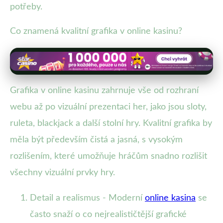
potřeby.
Co znamená kvalitní grafika v online kasinu?
Grafika v online kasinu zahrnuje vše od rozhraní
webu až po vizuální prezentaci her, jako jsou sloty,
ruleta, blackjack a další stolní hry. Kvalitní grafika by
měla být především čistá a jasná, s vysokým
rozlišením, které umožňuje hráčům snadno rozlišit
všechny vizuální prvky hry.
Detail a realismus - Moderní
online kasina
se
často snaží o co nejrealističtější grafické