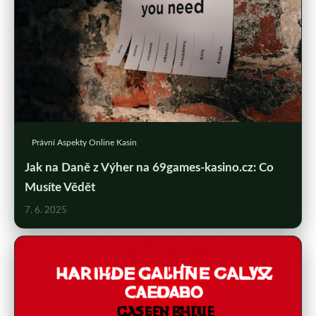
Právní Aspekty Online Kasin
Jak na Daně z Výher na 69games-kasino.cz: Co
Musíte Vědět
7. 6. 2025