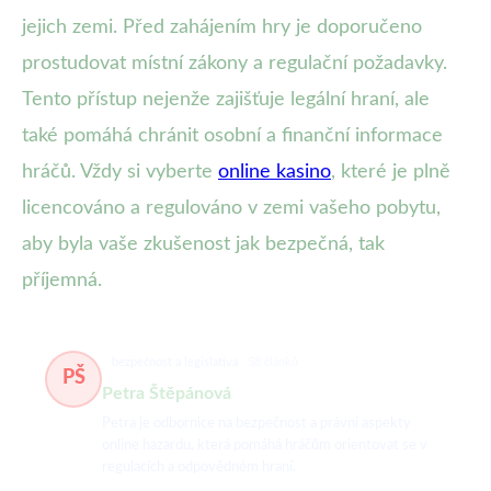
jejich zemi. Před zahájením hry je doporučeno
prostudovat místní zákony a regulační požadavky.
Tento přístup nejenže zajišťuje legální hraní, ale
také pomáhá chránit osobní a finanční informace
hráčů. Vždy si vyberte
online kasino
, které je plně
licencováno a regulováno v zemi vašeho pobytu,
aby byla vaše zkušenost jak bezpečná, tak
příjemná.
bezpečnost a legislativa
58 článků
PŠ
Petra Štěpánová
Petra je odbornice na bezpečnost a právní aspekty
online hazardu, která pomáhá hráčům orientovat se v
regulacích a odpovědném hraní.