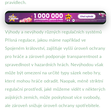
pravidlech.
Výhody a nevýhody různých regulačních systémů
Přísná regulace, jakou máme například ve
Spojeném království, zajišťuje vyšší úroveň ochrany
pro hráče a zároveň podporuje transparentnost a
spravedlnost v hazardních hrách. Nevýhodou však
může být omezení na určité typy sázek nebo hry,
které mohou hráče odradit. Naopak, méně striktní
regulační prostředí, jaké můžeme vidět v některých
asijských zemích, může poskytovat více svobody,
ale zároveň snižuje úroveň ochrany spotřebitele.