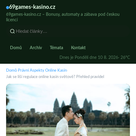
69games-kasino.cz
69games-kasino.cz – Bonusy, automaty a zábava pod českou
licencí
Domů
Archiv
Témata
Kontakt
Dnes je Pondělí dne 10 8. 2026
· 26°C
Domů
›
Právní Aspekty Online Kasin
›
Jak se liší regulace online kasin světově? Přehled pravidel