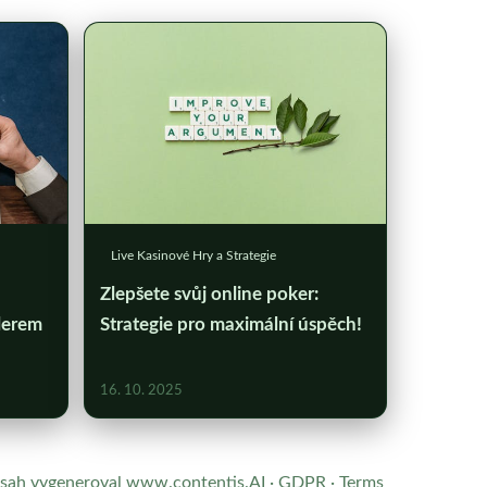
Live Kasinové Hry a Strategie
Zlepšete svůj online poker:
Strategie pro maximální úspěch!
alerem
16. 10. 2025
obsah vygeneroval
www.contentis.AI
·
GDPR
·
Terms