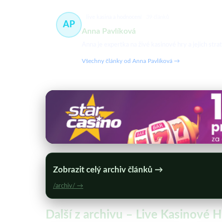
live kasina a hodnocení
39 článků
AP
Anna Pavlíková
Anna je expertka na živé kasinové hry a jejich str
Všechny články od Anna Pavlíková →
Zobrazit celý archiv článků →
/archiv/ →
Další z archivu – Live Kasinové H