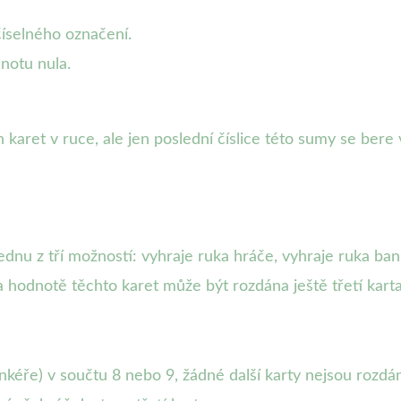
číselného označení.
notu nula.
karet v ruce, ale jen poslední číslice této sumy se bere
jednu z tří možností: vyhraje ruka hráče, vyhraje ruka b
i na hodnotě těchto karet může být rozdána ještě třetí ka
kéře) v součtu 8 nebo 9, žádné další karty nejsou rozdán