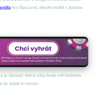
avidla
hry Baccarat, abyste mohli s jistotou
y je tipnout, která ruka bude mít hodnotu
bo že dojde k remíze.