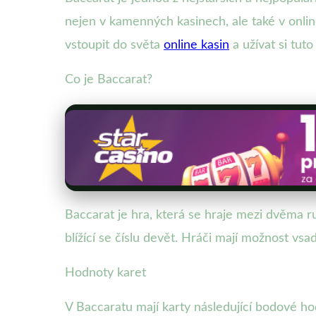
nejen v kamenných kasinech, ale také v onli
vstoupit do světa
online kasin
a užívat si tuto 
Co je Baccarat?
Baccarat je hra, která se hraje mezi dvěma r
blížící se číslu devět. Hráči mají možnost vs
Hodnoty karet
V Baccaratu mají karty následující bodové ho