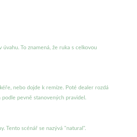
 v úvahu. To znamená, že ruka s celkovou
ankéře, nebo dojde k remíze. Poté dealer rozdá
rta podle pevně stanovených pravidel.
y. Tento scénář se nazývá "natural".