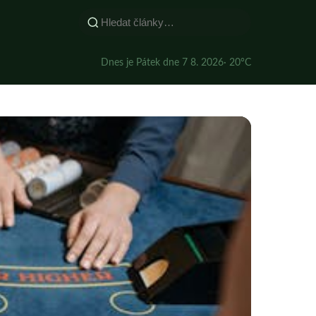
Dnes je Pátek dne 7 8. 2026
· 20°C