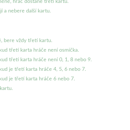
ně, hráč dostane třetí kartu.
í a nebere další kartu.
bere vždy třetí kartu.
kud třetí karta hráče není osmička.
ud třetí karta hráče není 0, 1, 8 nebo 9.
ud je třetí karta hráče 4, 5, 6 nebo 7.
ud je třetí karta hráče 6 nebo 7.
kartu.