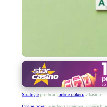
Live Kasinové Hry a Strategie
Zlepšete svůj online
16. 10. 2025
· 3 min čtení · Autor: Anna Pavlíková
Strategie
pro hraní
online pokeru
v kasinu
Online poker
je jednou z nejpopulárnějších h