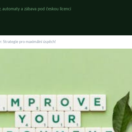
, automaty a zábava pod českou licencí
r: Strategie pro maximální úspěch!