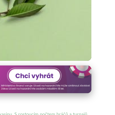
mální úspěch!
 kasinu. S rostoucím počtem hráčů a turnajů