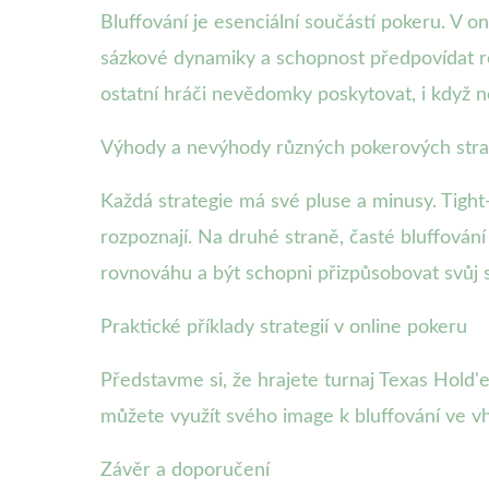
Bluffování je esenciální součástí pokeru. V o
sázkové dynamiky a schopnost předpovídat re
ostatní hráči nevědomky poskytovat, i když n
Výhody a nevýhody různých pokerových strat
Každá strategie má své pluse a minusy. Tight-
rozpoznají. Na druhé straně, časté bluffování
rovnováhu a být schopni přizpůsobovat svůj st
Praktické příklady strategií v online pokeru
Představme si, že hrajete turnaj Texas Hold'em
můžete využít svého image k bluffování ve v
Závěr a doporučení