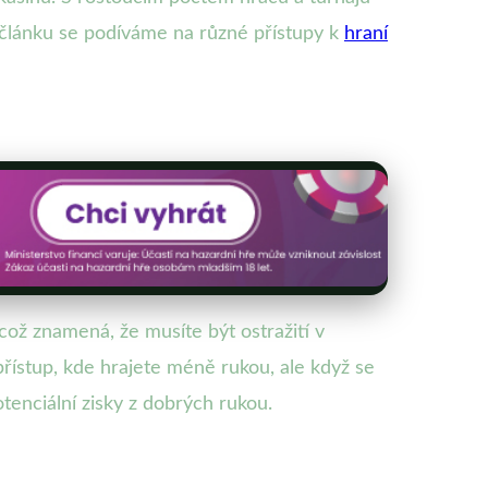
 článku se podíváme na různé přístupy k
hraní
 což znamená, že musíte být ostražití v
 přístup, kde hrajete méně rukou, ale když se
tenciální zisky z dobrých rukou.