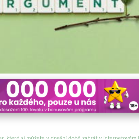
 poker: Strategie pro maxi
er, které si můžete v dnešní době zahrát v internetovém