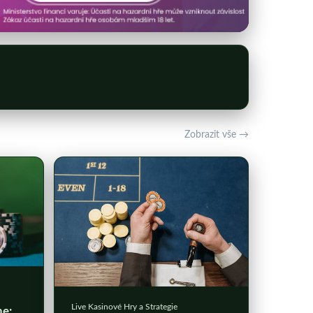
Zobrazit vše →
Live Kasinové Hry a Strategie
ne: