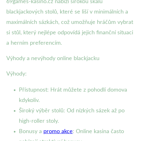
69games-kasino.cz nabízí širokou škálu
blackjackových stolů, které se liší v minimálních a
maximálních sázkách, což umožňuje hráčům vybrat
si stůl, který nejlépe odpovídá jejich finanční situaci
a herním preferencím.
Výhody a nevýhody online blackjacku
Výhody:
Přístupnost: Hrát můžete z pohodlí domova
kdykoliv.
Široký výběr stolů: Od nízkých sázek až po
high-roller stoly.
Bonusy a
promo akce
: Online kasina často