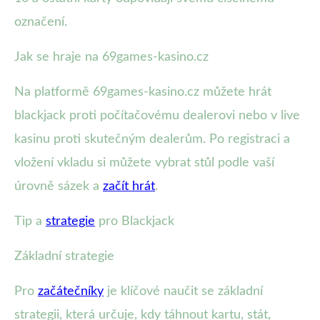
označení.
Jak se hraje na 69games-kasino.cz
Na platformě 69games-kasino.cz můžete hrát
blackjack proti počítačovému dealerovi nebo v live
kasinu proti skutečným dealerům. Po registraci a
vložení vkladu si můžete vybrat stůl podle vaší
úrovně sázek a
začít hrát
.
Tip a
strategie
pro Blackjack
Základní strategie
Pro
začátečníky
je klíčové naučit se základní
strategii, která určuje, kdy táhnout kartu, stát,