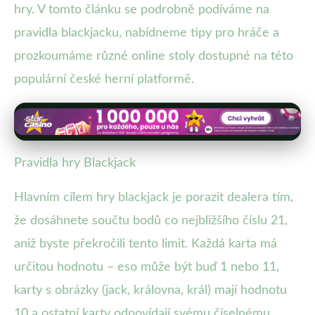
hry. V tomto článku se podrobně podíváme na
pravidla blackjacku, nabídneme tipy pro hráče a
prozkoumáme různé online stoly dostupné na této
populární české herní platformě.
Pravidla hry Blackjack
Hlavním cílem hry blackjack je porazit dealera tím,
že dosáhnete součtu bodů co nejbližšího číslu 21,
aniž byste překročili tento limit. Každá karta má
určitou hodnotu – eso může být buď 1 nebo 11,
karty s obrázky (jack, královna, král) mají hodnotu
10 a ostatní karty odpovídají svému číselnému