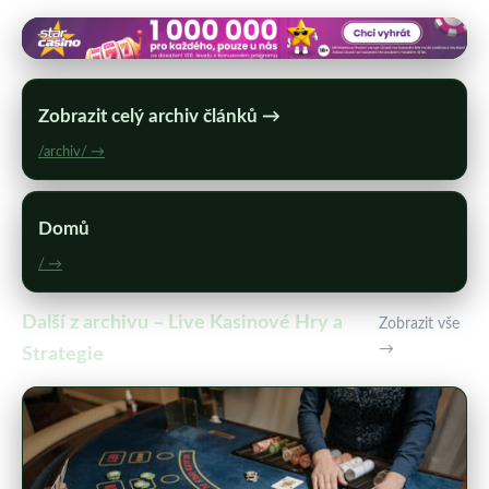
Zobrazit celý archiv článků →
/archiv/ →
Domů
/ →
Další z archivu – Live Kasinové Hry a
Zobrazit vše
→
Strategie