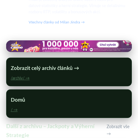
datové statistiky a herní strategie. Věnuje se detailnímu
rozboru RTP, volatility a bonusových akcí.
Všechny články od Milan Jindra →
Zobrazit celý archiv článků →
/archiv/ →
Domů
/ →
Další z archivu – Jackpoty a Výherní
Zobrazit vše
→
Strategie