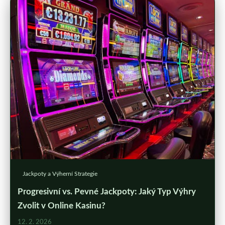
Jackpoty a Výherní Strategie
Progresivní vs. Pevné Jackpoty: Jaký Typ Výhry
Zvolit v Online Kasinu?
12. 2. 2026