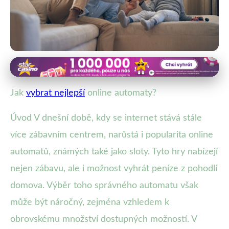
Jackpoty a Výherní Strategie
Jak Vybrat Online Automaty pro
Jak
vybrat nejlepší
online automaty?
Maximální Zábavu a Výhry?
Úvod V dnešní době, kdy se internet stává stále
6. 11. 2025
· 4 min čtení · Autor: Milan Jindra
více zábavním centrem, narůstá i popularita online
automatů, známých také jako sloty. Tyto hry nabízejí
nejen zábavu, ale i možnost vyhrát peníze z pohodlí
domova. Výběr toho správného automatu však
může být náročný, zejména vzhledem k
obrovskému množství dostupných možností. V