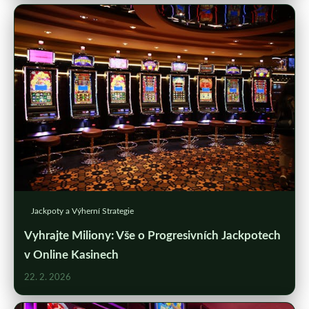
Jackpoty a Výherní Strategie
Vyhrajte Miliony: Vše o Progresivních Jackpotech
v Online Kasinech
22. 2. 2026