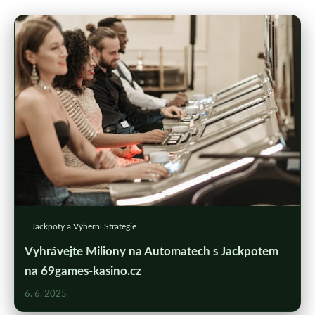
Jackpoty a Výherní Strategie
Vyhrávejte Miliony na Automatech s Jackpotem
na 69games-kasino.cz
6. 6. 2025