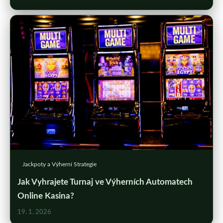
Jackpoty a Výherní Strategie
Jak Vyhrajete Turnaj ve Výherních Automatech
Online Kasina?
19. 1. 2026